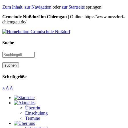
Zum Inhalt
,
zur Navigation
oder
zur Startseite
springen.
Gemeinde Nußdorf im Chiemgau
| Online: https://www.nussdorf-
chiemgau.de/
Suche
suchen
Schriftgröße
A
A
A
Übertritt
Einschulung
Termine