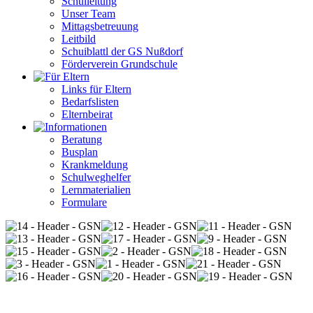
Schulleitung
Unser Team
Mittagsbetreuung
Leitbild
Schuiblattl der GS Nußdorf
Förderverein Grundschule
Links für Eltern
Bedarfslisten
Elternbeirat
Beratung
Busplan
Krankmeldung
Schulweghelfer
Lernmaterialien
Formulare