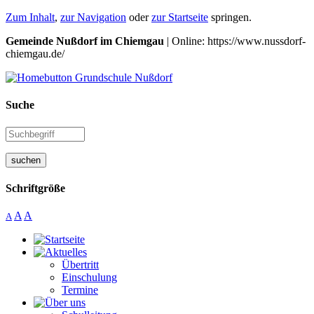
Zum Inhalt
,
zur Navigation
oder
zur Startseite
springen.
Gemeinde Nußdorf im Chiemgau
| Online: https://www.nussdorf-
chiemgau.de/
Suche
suchen
Schriftgröße
A
A
A
Übertritt
Einschulung
Termine