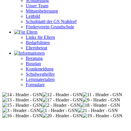
Schulleitung
Unser Team
Mittagsbetreuung
Leitbild
Schuiblattl der GS Nußdorf
Förderverein Grundschule
Links für Eltern
Bedarfslisten
Elternbeirat
Beratung
Busplan
Krankmeldung
Schulweghelfer
Lernmaterialien
Formulare