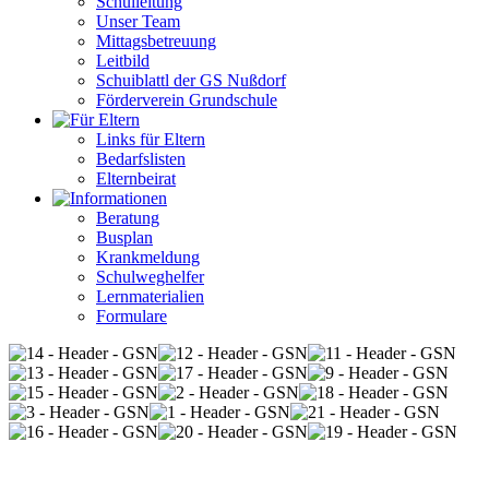
Schulleitung
Unser Team
Mittagsbetreuung
Leitbild
Schuiblattl der GS Nußdorf
Förderverein Grundschule
Links für Eltern
Bedarfslisten
Elternbeirat
Beratung
Busplan
Krankmeldung
Schulweghelfer
Lernmaterialien
Formulare