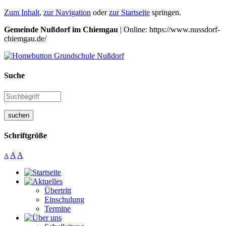
Zum Inhalt
,
zur Navigation
oder
zur Startseite
springen.
Gemeinde Nußdorf im Chiemgau
| Online: https://www.nussdorf-
chiemgau.de/
Suche
suchen
Schriftgröße
A
A
A
Übertritt
Einschulung
Termine