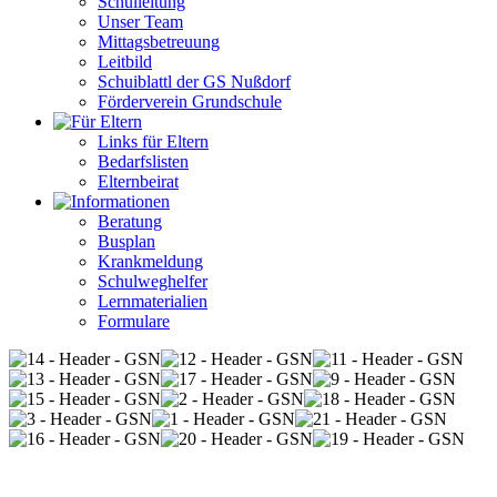
Schulleitung
Unser Team
Mittagsbetreuung
Leitbild
Schuiblattl der GS Nußdorf
Förderverein Grundschule
Links für Eltern
Bedarfslisten
Elternbeirat
Beratung
Busplan
Krankmeldung
Schulweghelfer
Lernmaterialien
Formulare