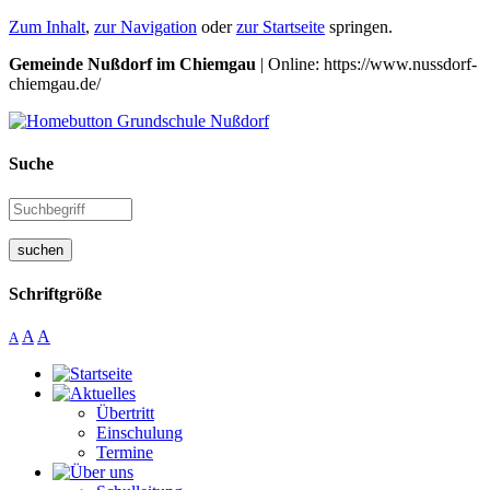
Zum Inhalt
,
zur Navigation
oder
zur Startseite
springen.
Gemeinde Nußdorf im Chiemgau
| Online: https://www.nussdorf-
chiemgau.de/
Suche
suchen
Schriftgröße
A
A
A
Übertritt
Einschulung
Termine